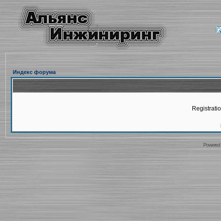
Индекс форума
Registratio
Powered