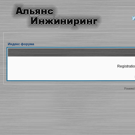
Индекс форума
Registratio
Powered