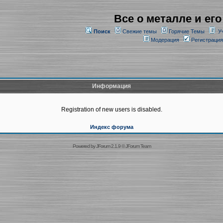
Все о металле и его
Поиск
Свежие темы
Горячие Темы
У
Модерация
Регистрация
Информация
Registration of new users is disabled.
Индекс форума
Powered by
JForum 2.1.9
©
JForum Team