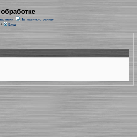
 обработке
частники
На главную страницу
/
Вход