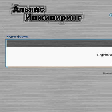
Индекс форума
Registratio
Powered