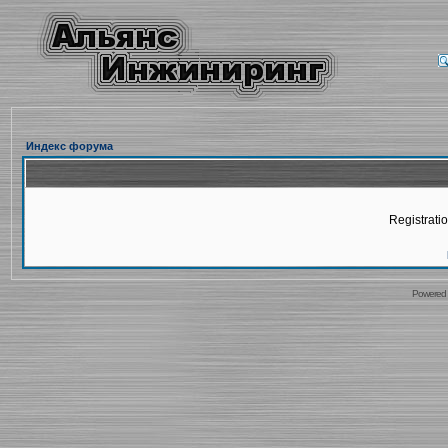
Индекс форума
Registratio
Powered