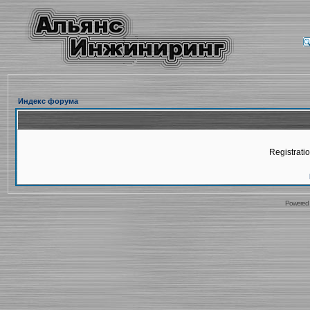
Индекс форума
Registratio
Powered