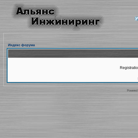
Индекс форума
Registratio
Powered