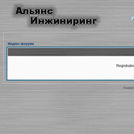
Индекс форума
Registratio
Powered