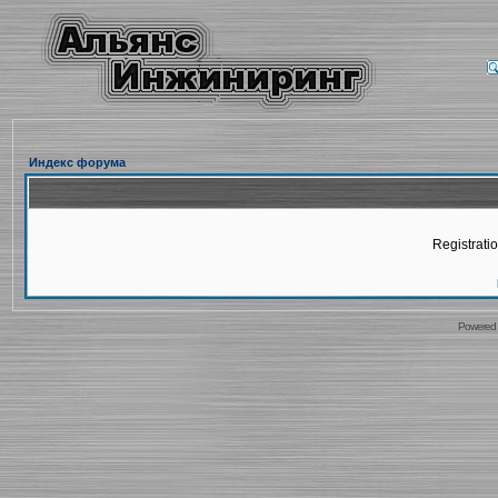
Индекс форума
Registratio
Powered