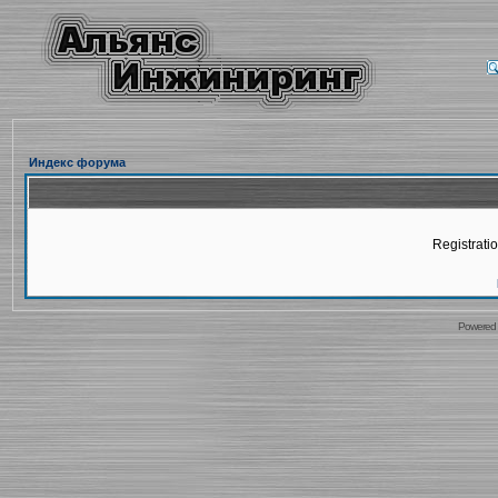
Индекс форума
Registratio
Powered