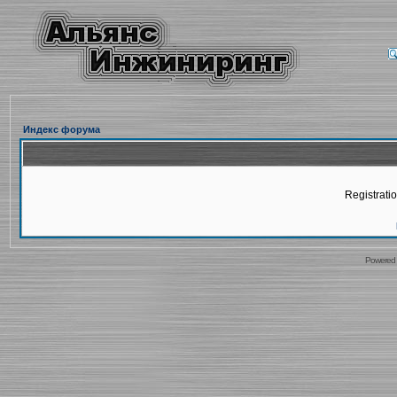
Индекс форума
Registratio
Powered