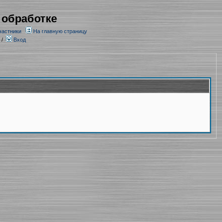
 обработке
частники
На главную страницу
/
Вход