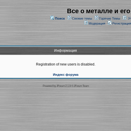
Все о металле и его
Поиск
Свежие темы
Горячие Темы
У
Модерация
Регистрация
Информация
Registration of new users is disabled.
Индекс форума
Powered by
JForum 2.1.9
©
JForum Team