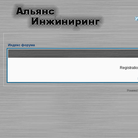
Индекс форума
Registratio
Powered