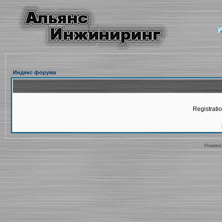
Индекс форума
Registratio
Powered