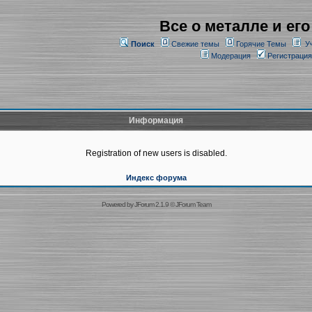
Все о металле и его
Поиск
Свежие темы
Горячие Темы
У
Модерация
Регистрация
Информация
Registration of new users is disabled.
Индекс форума
Powered by
JForum 2.1.9
©
JForum Team