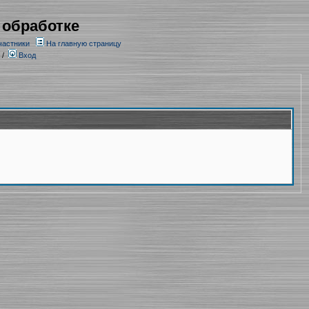
 обработке
частники
На главную страницу
/
Вход