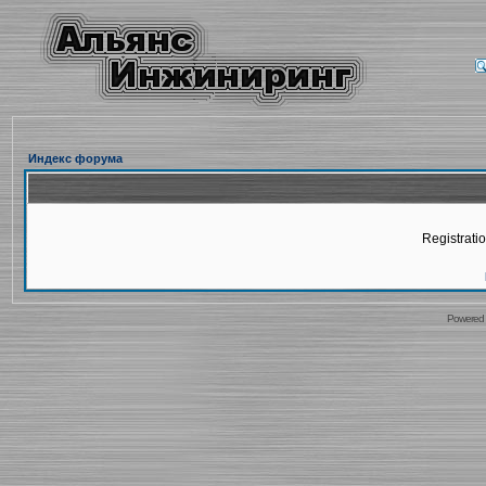
Индекс форума
Registratio
Powered