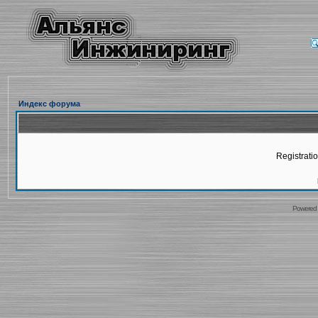
Индекс форума
Registratio
Powered