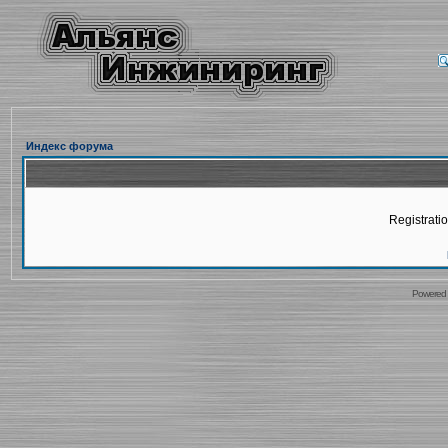
Индекс форума
Registratio
Powered