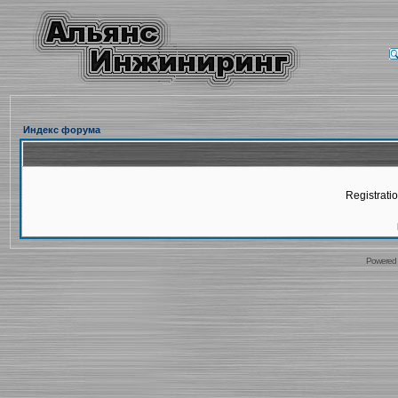
Индекс форума
Registratio
Powered