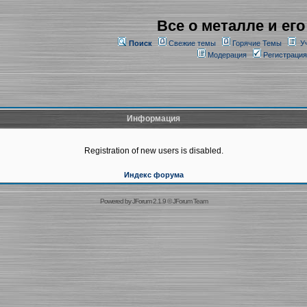
Все о металле и его
Поиск
Свежие темы
Горячие Темы
У
Модерация
Регистрация
Информация
Registration of new users is disabled.
Индекс форума
Powered by
JForum 2.1.9
©
JForum Team