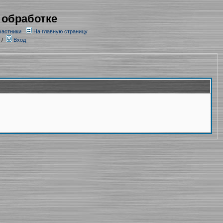
 обработке
частники
На главную страницу
/
Вход