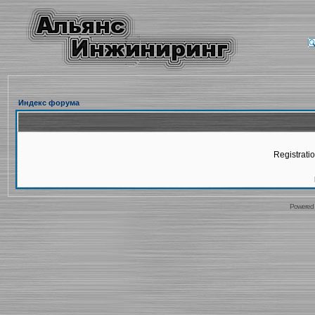
Индекс форума
Registratio
Powered