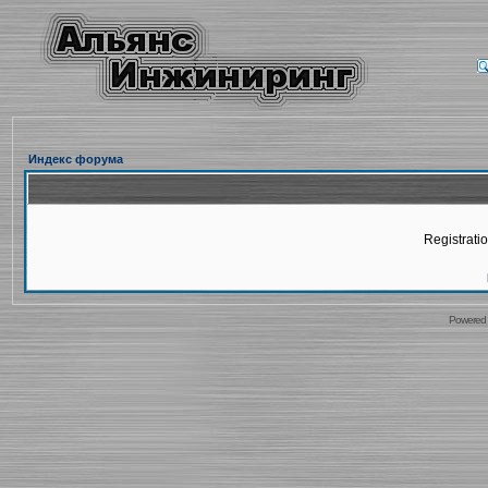
Индекс форума
Registratio
Powered