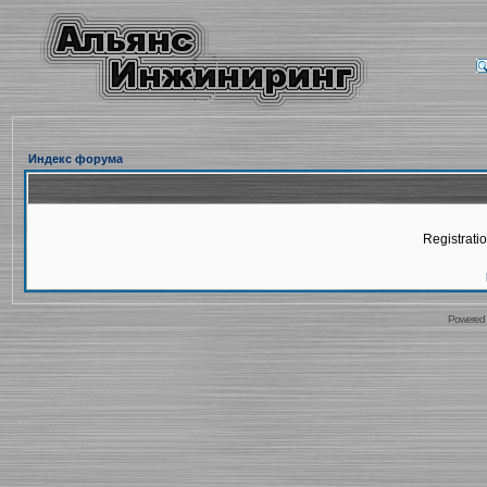
Индекс форума
Registratio
Powered