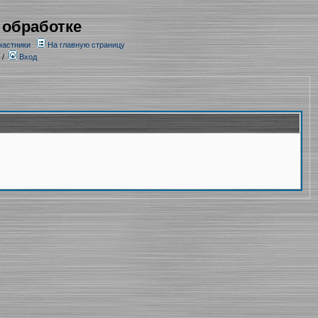
 обработке
частники
На главную страницу
/
Вход