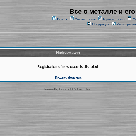
Все о металле и его
Поиск
Свежие темы
Горячие Темы
У
Модерация
Регистрация
Информация
Registration of new users is disabled.
Индекс форума
Powered by
JForum 2.1.9
©
JForum Team