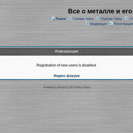
Все о металле и его
Поиск
Свежие темы
Горячие Темы
У
Модерация
Регистрация
Информация
Registration of new users is disabled.
Индекс форума
Powered by
JForum 2.1.9
©
JForum Team