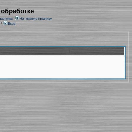
 обработке
частники
На главную страницу
/
Вход