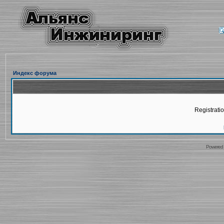
Индекс форума
Registratio
Powered