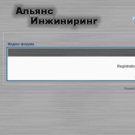
Индекс форума
Registratio
Powered