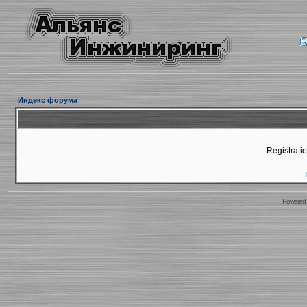
Индекс форума
Registratio
Powered