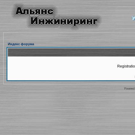
Индекс форума
Registratio
Powered