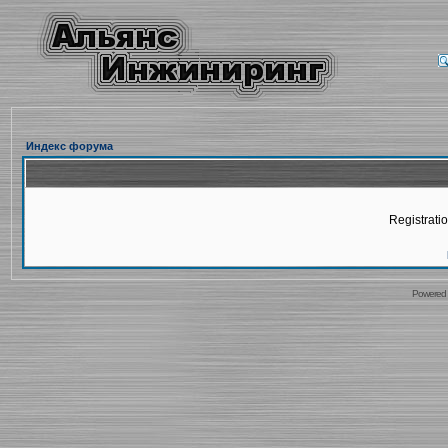
Индекс форума
Registratio
Powered