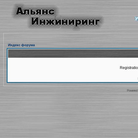
Индекс форума
Registratio
Powered