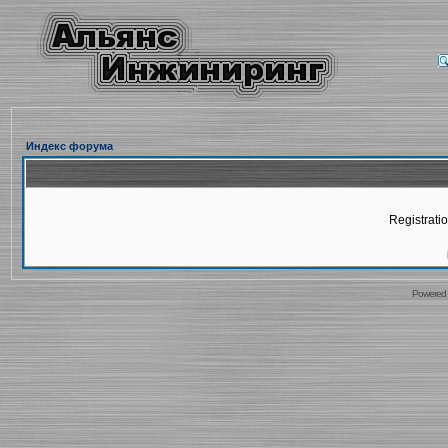
Индекс форума
Registratio
Powered