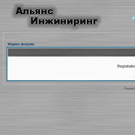
Индекс форума
Registratio
Powered