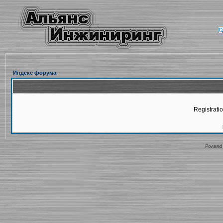
Индекс форума
Registratio
Powered