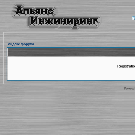
Индекс форума
Registratio
Powered