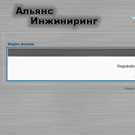
Индекс форума
Registratio
Powered