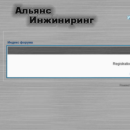
Индекс форума
Registratio
Powered