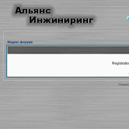
Индекс форума
Registratio
Powered