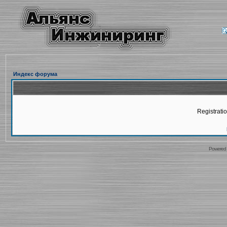
Индекс форума
Registratio
Powered