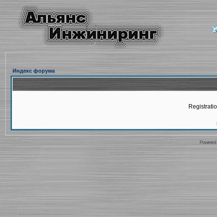
Индекс форума
Registratio
Powered