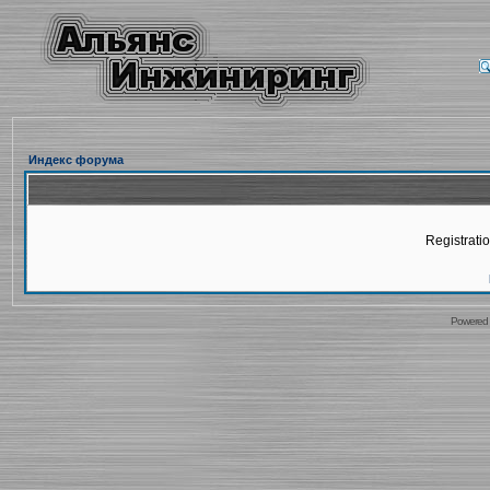
Индекс форума
Registratio
Powered