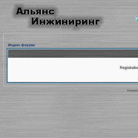
Индекс форума
Registratio
Powered