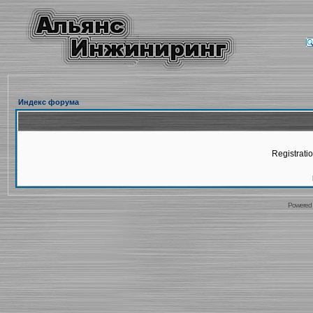
Индекс форума
Registratio
Powered