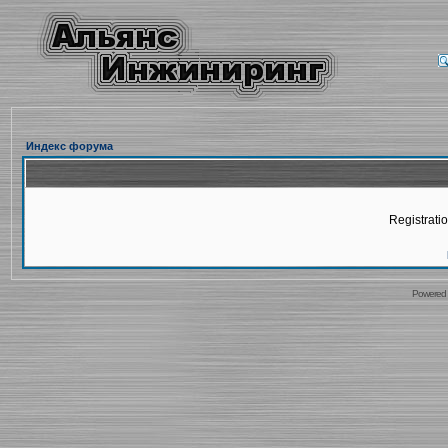
Индекс форума
Registratio
Powered