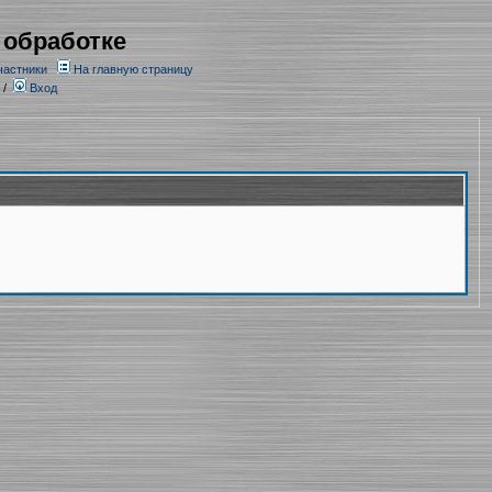
 обработке
частники
На главную страницу
/
Вход