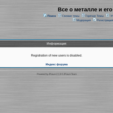
Все о металле и его
Поиск
Свежие темы
Горячие Темы
У
Модерация
Регистрация
Информация
Registration of new users is disabled.
Индекс форума
Powered by
JForum 2.1.9
©
JForum Team