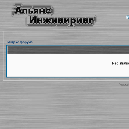
Индекс форума
Registratio
Powered