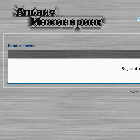
Индекс форума
Registratio
Powered