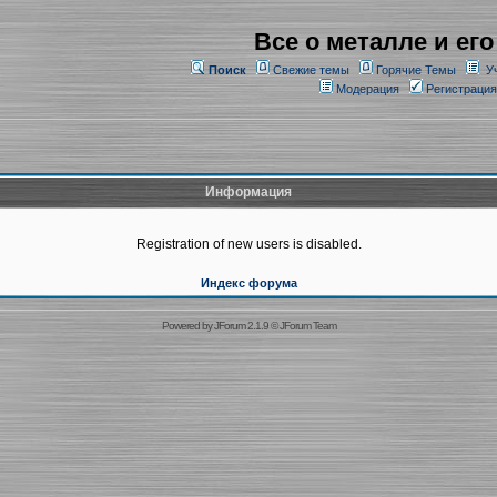
Все о металле и его
Поиск
Свежие темы
Горячие Темы
У
Модерация
Регистрация
Информация
Registration of new users is disabled.
Индекс форума
Powered by
JForum 2.1.9
©
JForum Team