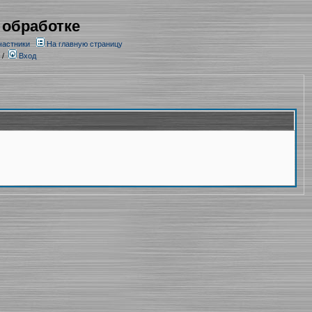
 обработке
частники
На главную страницу
/
Вход