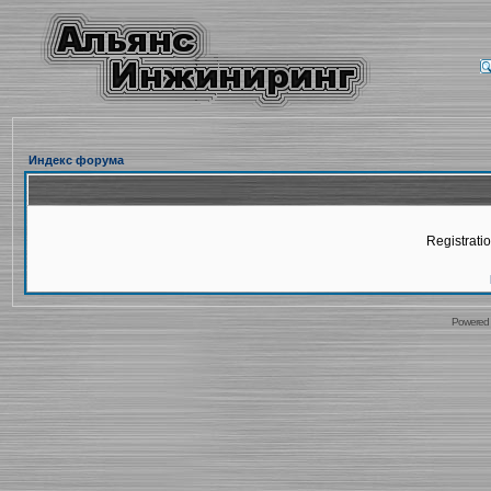
Индекс форума
Registratio
Powered