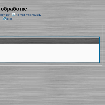
 обработке
частники
На главную страницу
/
Вход