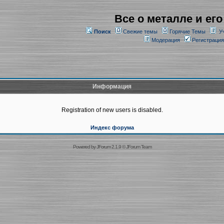
Все о металле и его
Поиск
Свежие темы
Горячие Темы
У
Модерация
Регистрация
Информация
Registration of new users is disabled.
Индекс форума
Powered by
JForum 2.1.9
©
JForum Team